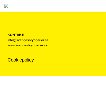
KONTAKT:
info@sverigesbryggerier.se
www.sverigesbryggerier.se
Cookiepolicy