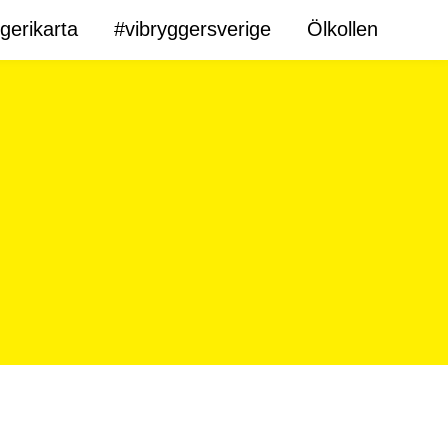
gerikarta
#vibryggersverige
Ölkollen