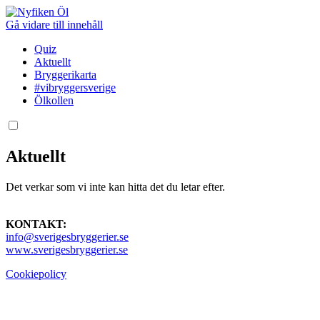
Gå vidare till innehåll
Quiz
Aktuellt
Bryggerikarta
#vibryggersverige
Ölkollen
Aktuellt
Det verkar som vi inte kan hitta det du letar efter.
KONTAKT:
info@sverigesbryggerier.se
www.sverigesbryggerier.se
Cookiepolicy