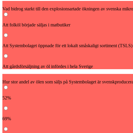
4
Vad bidrog starkt till den explosionsartade ökningen av svenska mikr
Att folköl började säljas i matbutiker
Att Systembolaget öppnade för ett lokalt småskaligt sortiment (TSLS)
Att gårdsförsäljning av öl infördes i hela Sverige
5
Hur stor andel av ölen som säljs på Systembolaget är svenskproducer
52%
69%