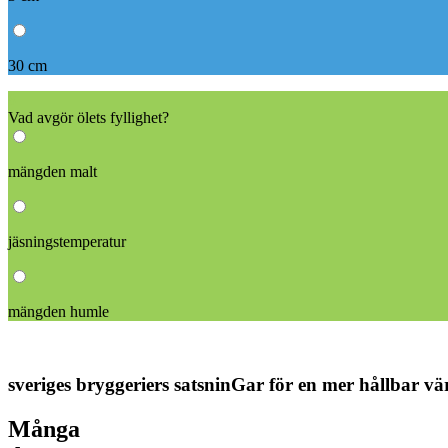
30 cm
8
Vad avgör ölets fyllighet?
mängden malt
jäsningstemperatur
mängden humle
sveriges bryggeriers satsninGar för en mer hållbar vä
Många