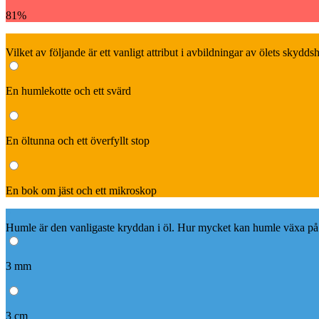
81%
6
Vilket av följande är ett vanligt attribut i avbildningar av ölets skyd
En humlekotte och ett svärd
En öltunna och ett överfyllt stop
En bok om jäst och ett mikroskop
7
Humle är den vanligaste kryddan i öl. Hur mycket kan humle växa på
3 mm
3 cm