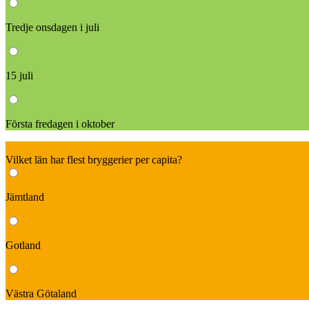
Tredje onsdagen i juli
15 juli
Första fredagen i oktober
3
Vilket län har flest bryggerier per capita?
Jämtland
Gotland
Västra Götaland