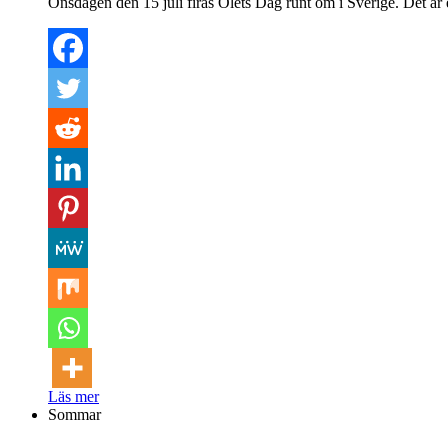
Onsdagen den 15 juli firas Ölets Dag runt om i Sverige. Det är
Läs mer
Sommar