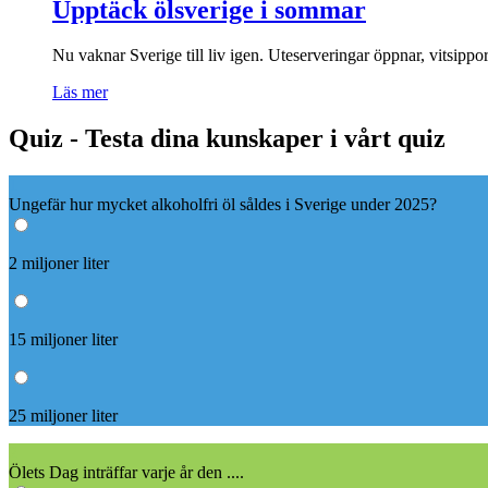
Upptäck ölsverige i sommar
Nu vaknar Sverige till liv igen. Uteserveringar öppnar, vitsippo
Läs mer
Quiz - Testa dina kunskaper i vårt quiz
1
Ungefär hur mycket alkoholfri öl såldes i Sverige under 2025?
2 miljoner liter
15 miljoner liter
25 miljoner liter
2
Ölets Dag inträffar varje år den ....