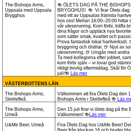
The Bishops Arms,
🍻
ÖLETS DAG PÅ THE BISHOPS
Uppsala med Uppsala
BRYGGHUS!
🍻
Vi firar Ölets dag 
Brygghus
med ett av Uppsalas främsta hantve
hos oss! Mellan 16:00–20:00 hitta
vår uteservering. Kom förbi, träffa b
dina frågor och upptäck nya favoriter
som sätter smak, kvalitet och passi
Prova fantastisk lokal hantverksöl.
bryggning och ölstilar.
🍺
Njut av s
uteservering.
🍺
Umgås med andra ölä
Ta med kollegorna efter jobbet, sa
kom förbi själv – vi lovar god stämn
riktigt trevlig eftermiddag. Skål för
juli!
🍻
Läs mer
VÄSTERBOTTENS LÄN
The Bishops Arms,
Välkommen att fira Ölets Dag den 15
Skellefteå
Bishops Arms i Skellefteå
🍻
Läs m
The Bishops Arms,
Den 15 juli firar vi ölets dag på t
Umeå
Välkommen!
🍻
Läs mer
U&Me Beer, Umeå
Fira Ölets Dag hos U&Me Beer! De
Beer från klockan 16 och bjuder blan