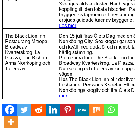
Sveriges äldsta kloster. Här bryggs ö
koppling till den lokala historien. P
bryggeriets taproom och restaurang
erbjuds guidade turer av bryggeriet
Läs mer
The Black Lion Inn,
Den 15 juli firas Ölets Dag med e
Restaurang Mitropa,
Norrköping City! Sex krogar går sa
Broadway
och kväll med goda öl och munsbitar
Kvarterskrog, La
härlig stämning.
Piazza, The Bishop
Promenera förbi The Black Lion Inn
Arms Norrköping och
Broadway Kvarterskrog, La Piazza
To Decay
Norrköping och To Decay, och uppt
vägen.
Hos The Black Lion Inn blir det liv
husbandet Perssons 3 spelar. Ett per
Norrköpings krogliv och fira Ölets 
mer