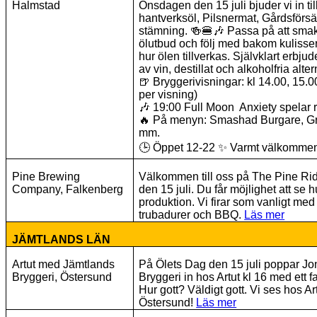
Halmstad
Onsdagen den 15 juli bjuder vi in til
hantverksöl, Pilsnermat, Gårdsförsä
stämning.
🍻🍔🎶
Passa på att smak
ölutbud och följ med bakom kulissern
hur ölen tillverkas. Självklart erbjud
av vin, destillat och alkoholfria alter
🍺
Bryggerivisningar: kl 14.00, 15.0
per visning)
🎶
19:00 Full Moon Anxiety spelar r
🔥
På menyn: Smashad Burgare, Gril
mm.
🕒
Öppet 12-22
✨
Varmt välkomme
Pine Brewing
Välkommen till oss på The Pine Ri
Company, Falkenberg
den 15 juli. Du får möjlighet att se hu
produktion. Vi firar som vanligt med
trubadurer och BBQ.
Läs mer
JÄMTLANDS LÄN
Artut med Jämtlands
På Ölets Dag den 15 juli poppar Jo
Bryggeri, Östersund
Bryggeri in hos Artut kl 16 med ett 
Hur gott? Väldigt gott. Vi ses hos 
Östersund!
Läs mer