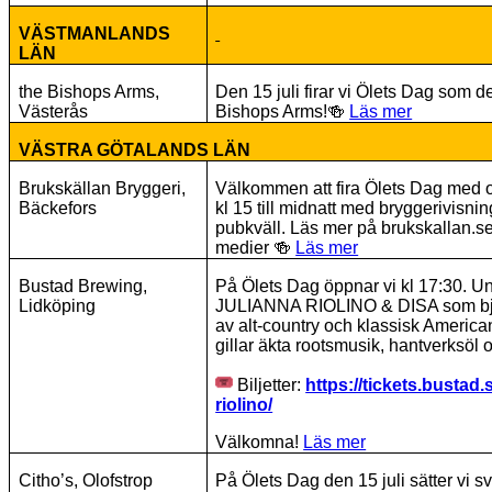
VÄSTMANLANDS
LÄN
the Bishops Arms,
Den 15 juli firar vi Ölets Dag som d
Västerås
Bishops Arms!
🍻
Läs mer
VÄSTRA GÖTALANDS LÄN
Brukskällan Bryggeri,
Välkommen att fira Ölets Dag med os
Bäckefors
kl 15 till midnatt med bryggerivisning
pubkväll. Läs mer på brukskallan.se e
medier
🍻
Läs mer
Bustad Brewing,
På Ölets Dag öppnar vi kl 17:30. Un
Lidköping
JULIANNA RIOLINO & DISA som bj
av alt-country och klassisk American
gillar äkta rootsmusik, hantverksöl 
Biljetter:
https://tickets.bustad.
riolino/
Välkomna!
Läs mer
Citho’s, Olofstrop
På Ölets Dag den 15 juli sätter vi sv