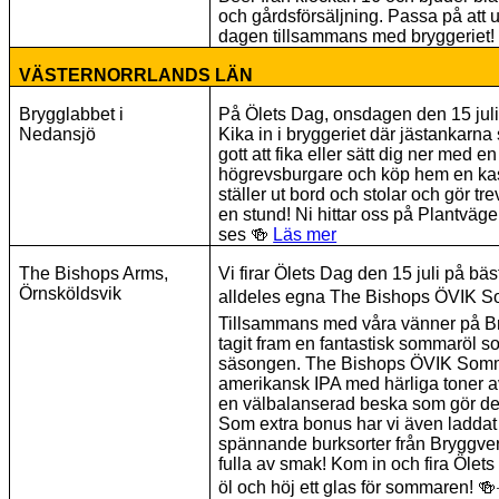
och gårdsförsäljning. Passa på att u
dagen tillsammans med bryggeriet
VÄSTERNORRLANDS LÄN
Brygglabbet i
På Ölets Dag, onsdagen den 15 juli, 
Nedansjö
Kika in i bryggeriet där jästankarna 
gott att fika eller sätt dig ner med e
högrevsburgare och köp hem en kasse
ställer ut bord och stolar och gör tr
en stund! Ni hittar oss på Plantväg
ses
🍻
Läs mer
The Bishops Arms,
Vi firar Ölets Dag den 15 juli på bä
Örnsköldsvik
alldeles egna The Bishops ÖVIK 
Tillsammans med våra vänner på Br
tagit fram en fantastisk sommaröl s
säsongen. The Bishops ÖVIK Sommar
amerikansk IPA med härliga toner a
en välbalanserad beska som gör den 
Som extra bonus har vi även laddat
spännande burksorter från Bryggver
fulla av smak! Kom in och fira Ölet
öl och höj ett glas för sommaren!
🍻