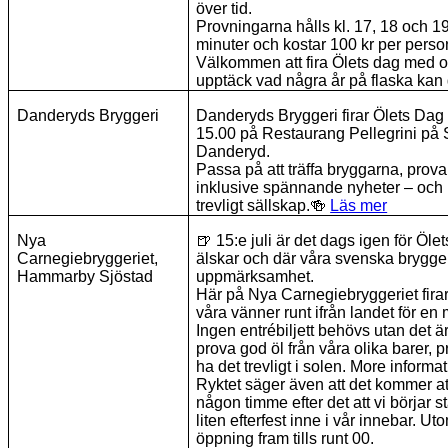
över tid.
Provningarna hålls kl. 17, 18 och 1
minuter och kostar 100 kr per perso
Välkommen att fira Ölets dag med o
upptäck vad några år på flaska kan
Danderyds Bryggeri
Danderyds Bryggeri firar Ölets Dag 
15.00 på Restaurang Pellegrini på
Danderyd.
Passa på att träffa bryggarna, prova 
inklusive spännande nyheter – och n
trevligt sällskap.
🍻
Läs mer
Nya
🍺
15:e juli är det dags igen för Öle
Carnegiebryggeriet,
älskar och där våra svenska bryggerie
Hammarby Sjöstad
uppmärksamhet.
Här på Nya Carnegiebryggeriet firar
våra vänner runt ifrån landet för en m
Ingen entrébiljett behövs utan det 
prova god öl från våra olika barer,
ha det trevligt i solen. More informa
Ryktet säger även att det kommer att
någon timme efter det att vi börjar 
liten efterfest inne i vår innebar. Ut
öppning fram tills runt 00.