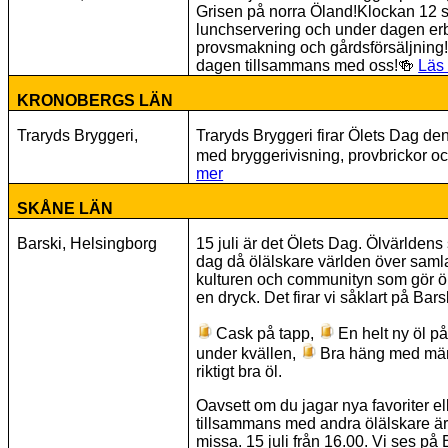
Grisen på norra Öland!Klockan 12 slå
lunchservering och under dagen erb
provsmakning och gårdsförsäljning!
dagen tillsammans med oss!
🍻
Läs
KRONOBERGS LÄN
Traryds Bryggeri,
Traryds Bryggeri firar Ölets Dag den
med bryggerivisning, provbrickor o
mer
SKÅNE LÄN
Barski, Helsingborg
15 juli är det Ölets Dag. Ölvärlden
dag då ölälskare världen över samlas
kulturen och communityn som gör ö
en dryck. Det firar vi såklart på Bars
Cask på tapp,
En helt ny öl p
under kvällen,
Bra häng med män
riktigt bra öl.
Oavsett om du jagar nya favoriter ell
tillsammans med andra ölälskare är 
missa. 15 juli från 16.00. Vi ses på 