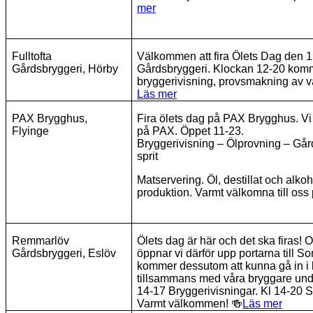
mer
Fulltofta
Välkommen att fira Ölets Dag den 15
Gårdsbryggeri, Hörby
Gårdsbryggeri. Klockan 12-20 kom
bryggerivisning, provsmakning av v
Läs mer
PAX Brygghus,
Fira ölets dag på PAX Brygghus. Vi 
Flyinge
på PAX. Öppet 11-23.
Bryggerivisning – Ölprovning – Gård
sprit
Matservering. Öl, destillat och alkoho
produktion. Varmt välkomna till oss
Remmarlöv
Ölets dag är här och det ska firas!
Gårdsbryggeri, Eslöv
öppnar vi därför upp portarna till S
kommer dessutom att kunna gå in i br
tillsammans med våra bryggare unde
14-17 Bryggerivisningar. Kl 14-20
Varmt välkommen!
🍻
Läs mer