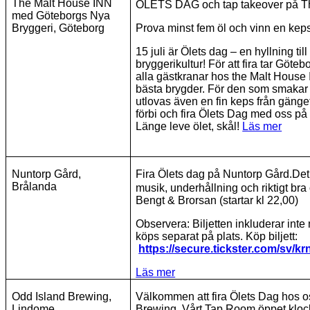
The Malt House INN
ÖLETS DAG och tap takeover på T
med Göteborgs Nya
Bryggeri, Göteborg
Prova minst fem öl och vinn en keps
15 juli är Ölets dag – en hyllning til
bryggerikultur! För att fira tar Göte
alla gästkranar hos the Malt House
bästa brygder. För den som smakar 
utlovas även en fin keps från gänge
förbi och fira Ölets Dag med oss på
Länge leve ölet, skål!
Läs mer
Nuntorp Gård,
Fira Ölets dag på Nuntorp Gård.Det b
Brålanda
musik, underhållning och riktigt bra 
Bengt & Brorsan (startar kl 22,00)
Observera: Biljetten inkluderar inte 
köps separat på plats. Köp biljett:
https://secure.tickster.com/sv/k
Läs mer
Odd Island Brewing,
Välkommen att fira Ölets Dag hos o
Lindome
Brewing. Vårt Tap Room öppet kloc