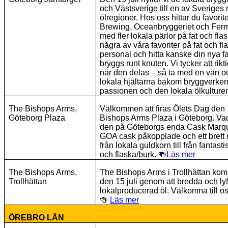
och Västsverige till en av Sverige
ölregioner. Hos oss hittar du favori
Brewing, Oceanbryggeriet och Ferm
med fler lokala pärlor på fat och fl
några av våra favoriter på fat och fl
personal och hitta kanske din nya f
bryggs runt knuten. Vi tycker att rikti
när den delas – så ta med en vän och
lokala hjältarna bakom bryggverken!
passionen och den lokala ölkulture
The Bishops Arms,
Välkommen att firas Ölets Dag den 
Göteborg Plaza
Bishops Arms Plaza i Göteborg. Vad 
den på Göteborgs enda Cask Marque
GOA cask påkopplade och ett brett u
från lokala guldkorn till från fantast
och flaska/burk.
🍻
Läs mer
The Bishops Arms,
The Bishops Arms i Trollhättan kom
Trollhättan
den 15 juli genom att bredda och lyf
lokalproducerad öl. Välkomna till o
🍻
Läs mer
ÖREBRO LÄN