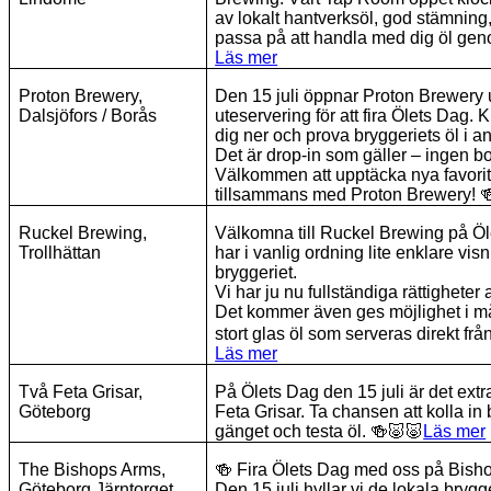
av lokalt hantverksöl, god stämning
passa på att handla med dig öl gen
Läs mer
Proton Brewery,
Den 15 juli öppnar Proton Brewery u
Dalsjöfors / Borås
uteservering för att fira Ölets Dag.
dig ner och prova bryggeriets öl i ans
Det är drop-in som gäller – ingen 
Välkommen att upptäcka nya favorite
tillsammans med Proton Brewery!
Ruckel Brewing,
Välkomna till Ruckel Brewing på Öl
Trollhättan
har i vanlig ordning lite enklare vis
bryggeriet.
Vi har ju nu fullständiga rättigheter 
Det kommer även ges möjlighet i mån
stort glas öl som serveras direkt frå
Läs mer
Två Feta Grisar,
På Ölets Dag den 15 juli är det ext
Göteborg
Feta Grisar. Ta chansen att kolla i
gänget och testa öl.
🍻🐷🐷
Läs mer
The Bishops Arms,
🍻
Fira Ölets Dag med oss på Bisho
Göteborg Järntorget
Den 15 juli hyllar vi de lokala bryg