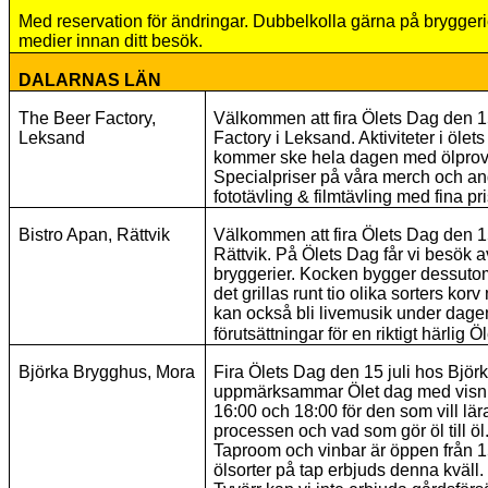
Med reservation för ändringar. Dubbelkolla gärna på bryggeri
medier innan ditt besök.
DALARNAS LÄN
The Beer Factory,
Välkommen att fira Ölets Dag den 15
Leksand
Factory i Leksand. Aktiviteter i öle
kommer ske hela dagen med ölprov
Specialpriser på våra merch och andr
fototävling & filmtävling med fina pr
Bistro Apan, Rättvik
Välkommen att fira Ölets Dag den 15
Rättvik. På Ölets Dag får vi besök a
bryggerier. Kocken bygger dessuto
det grillas runt tio olika sorters kor
kan också bli livemusik under dagen
förutsättningar för en riktigt härlig 
Björka Brygghus, Mora
Fira Ölets Dag den 15 juli hos Bjö
uppmärksammar Ölet dag med visni
16:00 och 18:00 för den som vill lä
processen och vad som gör öl till öl
Taproom och vinbar är öppen från 15:
ölsorter på tap erbjuds denna kväll.