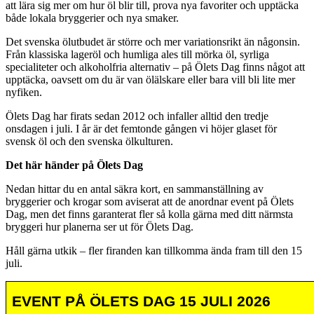
att lära sig mer om hur öl blir till, prova nya favoriter och upptäcka
både lokala bryggerier och nya smaker.
Det svenska ölutbudet är större och mer variationsrikt än någonsin.
Från klassiska lageröl och humliga ales till mörka öl, syrliga
specialiteter och alkoholfria alternativ – på Ölets Dag finns något att
upptäcka, oavsett om du är van ölälskare eller bara vill bli lite mer
nyfiken.
Ölets Dag har firats sedan 2012 och infaller alltid den tredje
onsdagen i juli. I år är det femtonde gången vi höjer glaset för
svensk öl och den svenska ölkulturen.
Det här händer på Ölets Dag
Nedan hittar du en antal säkra kort, en sammanställning av
bryggerier och krogar som aviserat att de anordnar event på Ölets
Dag, men det finns garanterat fler så kolla gärna med ditt närmsta
bryggeri hur planerna ser ut för Ölets Dag.
Håll gärna utkik – fler firanden kan tillkomma ända fram till den 15
juli.
EVENT PÅ ÖLETS DAG 15 JULI 2026