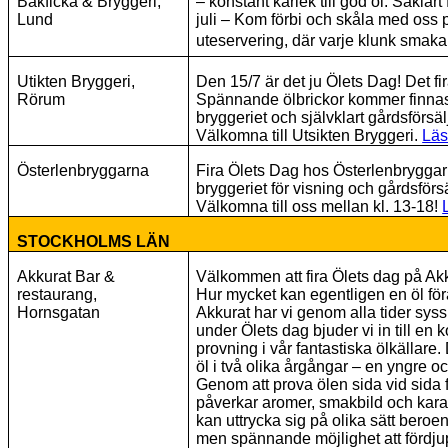
Bakficka & Bryggeri,
– konstant kärlek till god öl. Såklart 
Lund
juli – Kom förbi och skåla med oss 
uteservering, där varje klunk smak
Utikten Bryggeri,
Den 15/7 är det ju Ölets Dag! Det fir
Rörum
Spännande ölbrickor kommer finnas 
bryggeriet och självklart gårdsförsä
Välkomna till Utsikten Bryggeri.
Läs
Österlenbryggarna
Fira Ölets Dag hos Österlenbryggarn
bryggeriet för visning och gårdsförsä
Välkomna till oss mellan kl. 13-18!
STOCKHOLMS LÄN
Akkurat Bar &
Välkommen att fira Ölets dag på Akk
restaurang,
Hur mycket kan egentligen en öl fö
Hornsgatan
Akkurat har vi genom alla tider syss
under Ölets dag bjuder vi in till en
provning i vår fantastiska ölkällare
öl i två olika årgångar – en yngre o
Genom att prova ölen sida vid sida 
påverkar aromer, smakbild och kara
kan uttrycka sig på olika sätt beroe
men spännande möjlighet att fördjup