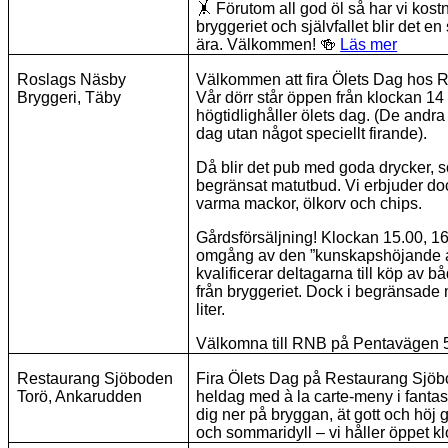
🤸
Förutom all god öl så har vi kost
bryggeriet och självfallet blir det e
ära. Välkommen!
🍻
Läs mer
Roslags Näsby
Välkommen att fira Ölets Dag hos 
Bryggeri, Täby
Vår dörr står öppen från klockan 14
högtidlighåller ölets dag. (De andra
dag utan något speciellt firande).
Då blir det pub med goda drycker, 
begränsat matutbud. Vi erbjuder do
varma mackor, ölkorv och chips.
Gårdsförsäljning! Klockan 15.00, 16
omgång av den ”kunskapshöjande a
kvalificerar deltagarna till köp av b
från bryggeriet. Dock i begränsade 
liter.
Välkomna till RNB på Pentavägen 5
Restaurang Sjöboden
Fira Ölets Dag på Restaurang Sjöb
Torö, Ankarudden
heldag med à la carte-meny i fantas
dig ner på bryggan, ät gott och höj 
och sommaridyll – vi håller öppet k