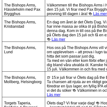
The Bishops Arms,
Välkommen till the Bishops Arms i
Hässleholm med Pax
den 15 juli. Vi firar med Pax Brygg
Brygghus
provning till dagen i ära!
🍻
Läs mer
The Bishops Arms,
En dag om året är det Ölets Dag. Vi 
Kristianstad
har inne massa av olika öl på Bisho
denna dag. Kom in till oss på the B
på Ölets dag den 15 juli och få en e
🍻
Läs mer
The Bishops Arms,
Hos oss på The Bishops Arms vill vi
Lund
om upplevelsen – att prova i lugn t
hitta det som passar just dig.
Ta med en vän eller kom förbi efter 
dig bland våra utvalda öl. Kanske hi
15 juli. Välkommen in och fira med
The Bishops Arms,
🍺
15:e juli firar vi Ölets dag på th
Mollberg, Helsingborg
Ta chansen att njuta av en riktigt g
föredrar en ljus lager, en fyllig IPA 
vi det du söker
🍻
Välkommen in och
Läs mer
Torgets Taperia,
Ölets dag? Vi firar varje dag!
🍻
Hos 