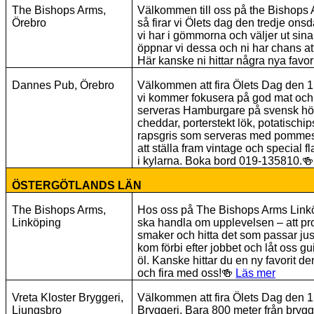
The Bishops Arms,
Välkommen till oss på the Bishops A
Örebro
så firar vi Ölets dag den tredje onsd
vi har i gömmorna och väljer ut sin
öppnar vi dessa och ni har chans at
Här kanske ni hittar några nya favor
Dannes Pub, Örebro
Välkommen att fira Ölets Dag den 1
vi kommer fokusera på god mat och 
serveras Hamburgare på svensk hö
cheddar, porterstekt lök, potatischi
rapsgris som serveras med pommes
att ställa fram vintage och special 
i kylarna. Boka bord 019-135810.
🍻
ÖSTERGÖTLANDS LÄN
The Bishops Arms,
Hos oss på The Bishops Arms Linköpi
Linköping
ska handla om upplevelsen – att pro
smaker och hitta det som passar jus
kom förbi efter jobbet och låt oss g
öl. Kanske hittar du en ny favorit d
och fira med oss!
🍻
Läs mer
Vreta Kloster Bryggeri,
Välkommen att fira Ölets Dag den 15
Ljungsbro
Bryggeri. Bara 800 meter från brygge