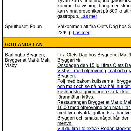
Tyvärr kan vi inte erbjuda gårdsför
kommer ha visning, häng med skön 
kan vinna presentkort på 800 kr att n
gastropub.
Läs mer
Spruthuset, Falun
Välkommen att fira Ölets Dag hos S
22
🍻☀
Läs mer
GOTLANDS LÄN
Barlingbo Bryggeri,
Fira Ölets Dag hos Bryggeriet Mat 
Bryggeriet Mat & Malt,
Bryggeri
🍻
Visby
Onsdagen den 15 juli firas Ölets Dag
Visby – med ölprovning, mat och gra
Bryggeri.
Följ med bakom kulisserna i brygge
och malt och se på nära håll hur ölti
kostnadsfria guidningen startar klo
föranmälan krävs.
Restaurangen Bryggeriet Mat & Malt
16.00 med ölprovning och mat. Här k
med fyra utvalda gotländska hantve
Bryggeri och smaka något från den c
menyn.
Vill du fira lite extra? Redan klock