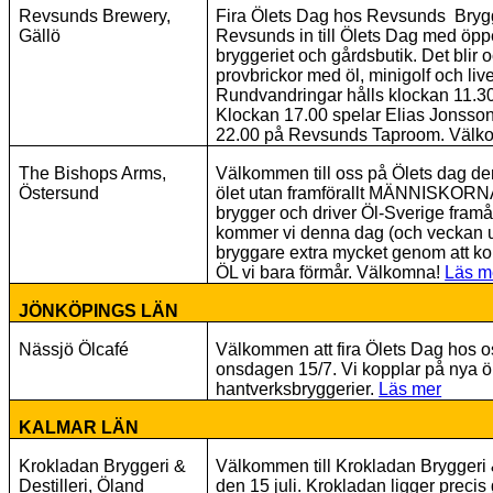
Revsunds Brewery,
Fira Ölets Dag hos Revsunds Brygge
Gällö
Revsunds in till Ölets Dag med öppe
bryggeriet och gårdsbutik. Det blir 
provbrickor med öl, minigolf och liv
Rundvandringar hålls klockan 11.30
Klockan 17.00 spelar Elias Jonsso
22.00 på Revsunds Taproom. Väl
The Bishops Arms,
Välkommen till oss på Ölets dag den 1
Östersund
ölet utan framförallt MÄNNISKORN
brygger och driver Öl-Sverige fram
kommer vi denna dag (och veckan u
bryggare extra mycket genom att ko
ÖL vi bara förmår. Välkomna!
Läs m
JÖNKÖPINGS LÄN
Nässjö Ölcafé
Välkommen att fira Ölets Dag hos o
onsdagen 15/7. Vi kopplar på nya ö
hantverksbryggerier.
Läs mer
KALMAR LÄN
Krokladan Bryggeri &
Välkommen till Krokladan Bryggeri 
Destilleri, Öland
den 15 juli. Krokladan ligger prec