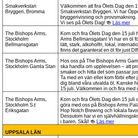
Smakverkstan
Välkommen att fira Ölets Dag den 15
Bryggeri, Bromma
Smakverkstan Bryggeri. Vi har Öp
bryggerivisning och provsmakning. 
Vi ses på Ölets Dag!
🍻
Läs mer
The Bishops Arms,
Kom och fira Ölets Dag den 15 juli
Stockholm
Arms Bellmansgatan! Vi har en öl för a
Bellmansgatan
lätt, stark, alkoholfri, lokal, internat
finns det garanterat en öl för just 
The Bishops Arms,
Hos oss på The Bishops Arms Gamla 
Stockholm Gamla Stan
ska handla om upplevelsen – att pro
smaker och hitta det som passar jus
Ta med en vän eller kom förbi efter 
dig bland våra utvalda öl. Kanske hi
15 juli. Välkommen in och fira med
The Bishops Arms,
Kom och fira Ölets Dag den 15 juli o
Stockholm S:t
göra med oss på Bishops Arms Palac
Eriksgatan
Hop Notch Brewing och lokala favor
Dessutom har vi en självhällningsk
i baren. Skål!
🍻
Läs mer
UPPSALA LÄN