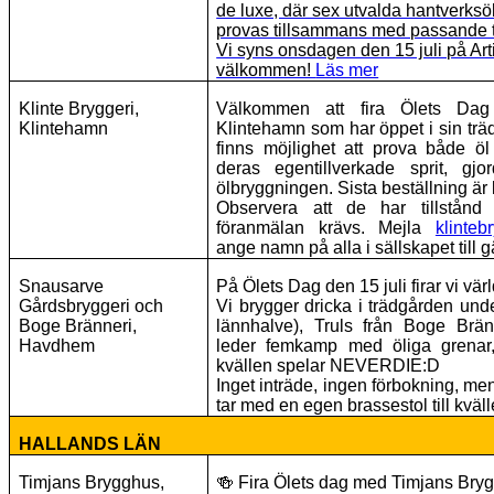
de luxe, där sex utvalda hantverksö
provas tillsammans med passande ti
Vi syns onsdagen den 15 juli på Arti
välkommen!
Läs mer
Klinte Bryggeri,
Välkommen att fira Ölets Dag
Klintehamn
Klintehamn som har öppet i sin trä
finns möjlighet att prova både öl
deras egentillverkade sprit, gjo
ölbryggningen. Sista beställning är
Observera att de har tillstånd 
föranmälan krävs. Mejla
klinte
ange namn på alla i sällskapet till g
Snausarve
På Ölets Dag den 15 juli firar vi vär
Gårdsbryggeri och
Vi brygger dricka i trädgården unde
Boge Bränneri,
lännhalve), Truls från Boge Brän
Havdhem
leder femkamp med öliga grenar
kvällen spelar NEVERDIE:D
Inget inträde, ingen förbokning, me
tar med en egen brassestol till kv
HALLANDS LÄN
Timjans Brygghus,
🍻
Fira Ölets dag med Timjans Bry