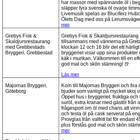
har massor med spännande öl i beg
släpper fyra svenska öl ovarje timm
Livemusik spelas av Bluciferz Hub
Ölets Dag med oss på Lerumsvägen 
mer
Grebys Fisk &
Grebys Fisk & Skaldjursrestaurang 
Skaldjursrestaurang
tillsammans med vännerna på Greb
med Grebbestads
klockan 12 och 16 blir det ett härlig
Bryggeri, Grebbestad
bryggeriet visar upp sina produkter
käk i murikan. Välkommen till en ef
god mat och skön stämning!
🍺
Läs mer
Majornas Bryggeri,
Kom till Majornas Bryggeri och fira ö
Göteborg
bjuder som vanligt på mycket skoj 
Öppet hus i bryggeriet, fruktiga och
suröl, extra kranar med gästöl från o
frågesport om öl med chans att vinn
och testa öl på cask serverat på e
Provglas från valfritt fat för endast
plus förstås god mat och skön stä
mer