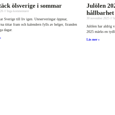
äck ölsverige i sommar
Julölen 20
026
Inga kommentarer
hållbarhet
30 november 2025
I
r Sverige till liv igen. Uteserveringar öppnar,
rna tittar fram och kalendern fylls av helger, firanden
Julölen har aldrig v
ga dagar.
2025 märks en tydli
»
Läs mer »