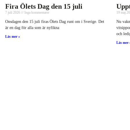
Fira Ölets Dag den 15 juli
Uppt
7 juli 2026
Inga kommentarer
19 maj 2
Onsdagen den 15 juli firas Ölets Dag runt om i Sverige. Det
Nu vakna
är en dag för alla som är nyfikna
vitsippo
och ledi
Läs mer »
Läs mer 