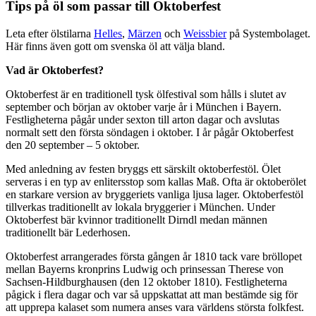
Tips på öl som passar till Oktoberfest
Leta efter ölstilarna
Helles
,
Märzen
och
Weissbier
på Systembolaget.
Här finns även gott om svenska öl att välja bland.
Vad är Oktoberfest?
Oktoberfest är en traditionell tysk ölfestival som hålls i slutet av
september och början av oktober varje år i München i Bayern.
Festligheterna pågår under sexton till arton dagar och avslutas
normalt sett den första söndagen i oktober. I år pågår Oktoberfest
den 20 september – 5 oktober.
Med anledning av festen bryggs ett särskilt oktoberfestöl. Ölet
serveras i en typ av enlitersstop som kallas Maß. Ofta är oktoberölet
en starkare version av bryggeriets vanliga ljusa lager. Oktoberfestöl
tillverkas traditionellt av lokala bryggerier i München. Under
Oktoberfest bär kvinnor traditionellt Dirndl medan männen
traditionellt bär Lederhosen.
Oktoberfest arrangerades första gången år 1810 tack vare bröllopet
mellan Bayerns kronprins Ludwig och prinsessan Therese von
Sachsen-Hildburghausen (den 12 oktober 1810). Festligheterna
pågick i flera dagar och var så uppskattat att man bestämde sig för
att upprepa kalaset som numera anses vara världens största folkfest.