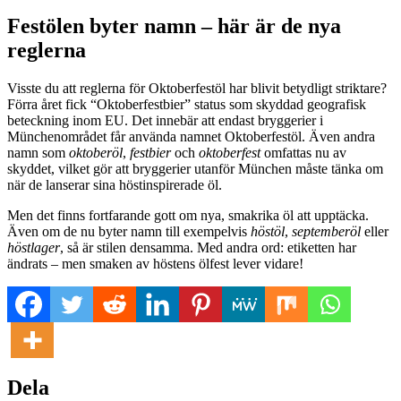
Festölen byter namn – här är de nya
reglerna
Visste du att reglerna för Oktoberfestöl har blivit betydligt striktare?
Förra året fick “Oktoberfestbier” status som skyddad geografisk
beteckning inom EU. Det innebär att endast bryggerier i
Münchenområdet får använda namnet Oktoberfestöl. Även andra
namn som
oktoberöl
,
festbier
och
oktoberfest
omfattas nu av
skyddet, vilket gör att bryggerier utanför München måste tänka om
när de lanserar sina höstinspirerade öl.
Men det finns fortfarande gott om nya, smakrika öl att upptäcka.
Även om de nu byter namn till exempelvis
höstöl
,
septemberöl
eller
höstlager
, så är stilen densamma. Med andra ord: etiketten har
ändrats – men smaken av höstens ölfest lever vidare!
Dela