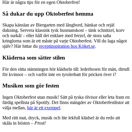
Här är några tips för en egen Oktoberfest!
Så dukar du upp Oktoberfest hemma
Skapa känslan av Biergarten med långbord, bänkar och rejäl
dukning. Servera klassisk tysk husmanskost – tänk schnitzel, korv
och surkål – eller håll det enklare med
brezel
, de stora salta
kringlorna som är ett måste på varje Oktoberfest. Vill du laga något
själv? Här hittar du
receptinspiration hos Köket.se
.
Kläderna som sätter stilen
För den rätta stämningen hör klädseln till: lederhosen för män, dirndl
för kvinnor – och varför inte en tyrolerhatt för pricken över i?
Musiken som gör festen
Ingen Oktoberfest utan musik! Sätt på tyska ölvisor eller leta fram en
färdig spellista på Spotify. Det finns mängder av Oktoberfestlistor att
välja mellan,
här är ett exempel
.
Med rätt mat, dryck, musik och lite lekfull klädsel är du redo att
skåla in hösten –
Prost!